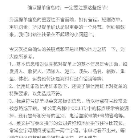
确认提单信息时，一定要注意这些细节！
海运提单信息的重要性不言而喻，如有差错，轻则改单，
重则罚金。所以提单确认是很重要的一个环节。但细细数
来，我们出错往往是在不起眼的小问题上。
今天就提单确认的关键点和容易出错的地方总结一下，为
大家所参考。
1、基本信息核对认真核对提单上的基本信息是否正确，如
发货人、收货人、通知人、港口、唛头、品名、箱数、重
量、体积、运费预付还是到付有没有错误等等。
2、信用证条款信用证条款下，还要了解信用证上对提单的
特殊要求，以免造成不符。
3、标点符号提单以英文来标识信息，所以标点符号经常会
被忽略或弄错， 如公司名称中:CO.,LTD.中的标点经常会被漏
掉，还有冒号和分号的区别，电话国家号前+号的省略等。
4、英文拼写英文拼写的公司名称和地址拼写往往比较长，
常常会字母颠倒或错漏一两个字母，审单时看不出来，等