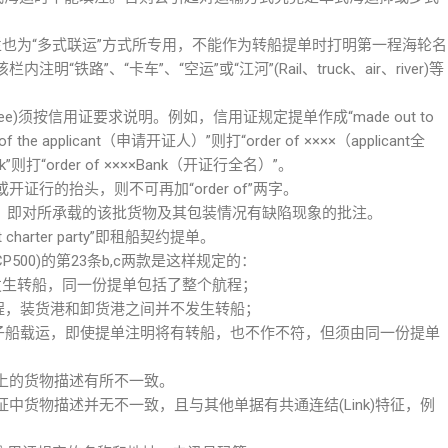
e by)栏也为“多式联运”方式所专用，不能作为转船提单时打明第一程海轮名
路”、“卡车”、“空运”或“江河”(Rail、truck、air、river)等
signee)须按信用证要求说明。例如，信用证规定提单作成“made out to
 of the applicant（申请开证人）”则打“order of ××××（applicant全
g bank”则打“order of ××××Bank（开证行全名）”。
行的抬头，则不可再加“order of”两字。
lause)，即对所承载的该批货物及其包装情况有缺陷现象的批注。
arter party”即租船契约提单。
500)的第23条b,c两款是这样规定的：
发生转船，同一份提单包括了整个航程；
程，装货港和卸货港之间并不发生转船；
母子船载运，即使提单注明将有转船，也不作不符，但须由同一份提单
上的货物描述有所不一致。
中货物描述并无不一致，且与其他单据有共通连结(Link)特征，例