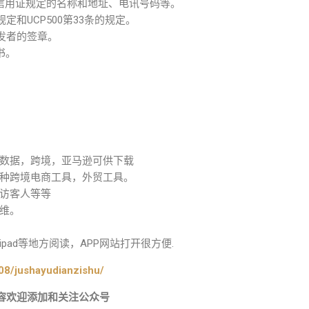
注有符合信用证规定的名称和地址、电讯号码等。
和UCP500第33条的规定。
发者的签章。
书。
数据，跨境，亚马逊可供下载
种跨境电商工具，外贸工具。
访客人等等
维。
ad等地方阅读，APP网站打开很方便.
08/jushayudianzishu/
容欢迎添加和关注公众号