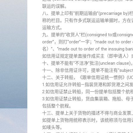
联运的误解。
八、提单上印有“前期运输由”(precarriag
称的栏目。只有作多式联运运输单据时，方在该栏内注明“铁
运输方式。
九、提单的“收货人”栏(consigned to或con
order”，则打“order”一字；“made out to order
名）”、“made out to order of the inssuin
如信用证规定提单直接作成买主（即申请人）或开证
十、提单不能有“不洁净”批注(unclean c
十一、除非信用证许可，提单不能注有“subject ch
十二、关于转船，《跟单信用证统一惯例》(UCP
1.如信用证允许转船—指装货港和卸货港之间
2.如信用证禁止转船，同一份提单包括整个航
3.如信用证禁止转船，货由集装箱、拖船、
包括整个航程。
十三、提单上关于货物的描述不得与商业发票
如提单上货物用统称表示时，该统称须与信用证
如唛头等。