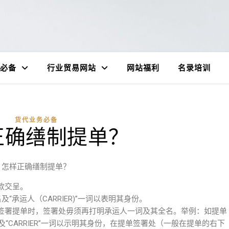
必备
行业贸易网站
网站福利
名录培训
货代业务必备
正确缮制提单？
怎样正确缮制提单？
款交呈。
及“承运人（CARRIER)”一词以表明其身份。
签署提单时，签署处毋须再打明承运人一词及其全名。举例：如提单
E及“CARRIER”一词以示明其身份，在提单签署处（一般在提单的右下