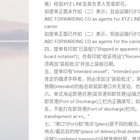
角）经由XYZ LINE及其负责人签章即可。
如提单正面未作如（二）表示；且由运输行(FO
ABC FORWARDING CO as agents for XYZ LINE
carrier.
如提单正面已作如（二）表示，但由运输行(FO
ABC FORWARDING CO as agents for the carrier
四、提单有印就“已装船”(“Shipped in apparent g
board notation”)；也有印就“收妥待运”(“Received 
须再加“装船批注”并加上装船日期。
五、提单印有“intended vessel”、“intended port 
肯定的描述字样者，则必须加注“装船批注”
预期(intended)的船名和装卸港口并无变动
六、单式海运即港对港(装货港到卸货港)运输方式下，只须
卸货港(Port of Discharge)三栏内正确填写；如在中
名，不能打在卸货港(Port of discharg
transhipment at ××。”
七、“港口”(Port)和“地点”(place)是不同的概念。有些
地点/最后目的地”(place of delivery/final d
运输”(combined transport)运输