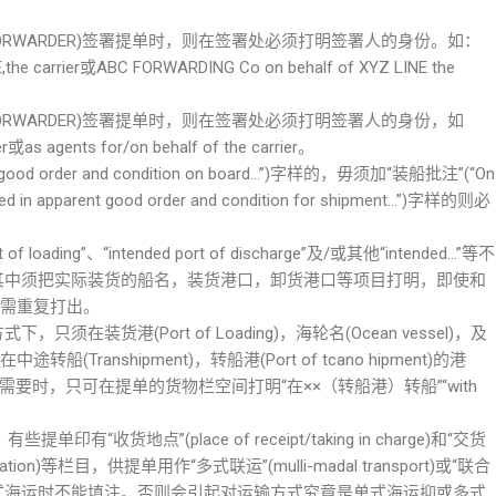
RWARDER)签署提单时，则在签署处必须打明签署人的身份。如：
,the carrier或ABC FORWARDING Co on behalf of XYZ LINE the
RWARDER)签署提单时，则在签署处必须打明签署人的身份，如
或as agents for/on behalf of the carrier。
ood order and condition on board…”)字样的，毋须加“装船批注”(“On
in apparent good order and condition for shipment…”)字样的则必
of loading”、“intended port of discharge”及/或其他“intended…”等不
，其中须把实际装货的船名，装货港口，卸货港口等项目打明，即使和
，也需重复打出。
在装货港(Port of Loading)，海轮名(Ocean vessel)，及
途转船(Transhipment)，转船港(Port of tcano hipment)的港
e)栏内。需要时，只可在提单的货物栏空间打明“在××（转船港）转船”“with
提单印有“收货地点”(place of receipt/taking in charge)和“交货
estination)等栏目，供提单用作“多式联运”(mulli-madal transport)或“联合
单据时用。单式海运时不能填注。否则会引起对运输方式究竟是单式海运抑或多式