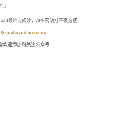
维。
ad等地方阅读，APP网站打开很方便.
08/jushayudianzishu/
容欢迎添加和关注公众号