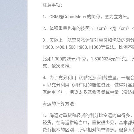
注意事项：
1、CBM是Cubic Meter的简称，意为立方米。
2、体积重量也有的按照长（cm）×宽（cm）
3、实际上，航空货物运输对重货和泡货的划
1:300,1:400,1:500,1:800,1:1000等说
比如1:300的25元/千克，1:500的24元/千克
克，依次类推。
4、为了充分利用飞机的空间和载重量，一般
可以充分利用飞机有限的舱位资源，做得好甚
就超重了），泡货太多就会浪费载重量（没达
海运的计算方法：
1、海运对重货和轻货的划分比空运简单得多
轻货。在海运拼箱当中，重货很少见，基本都
费有根本的区别，所以相对简单得多。很多人