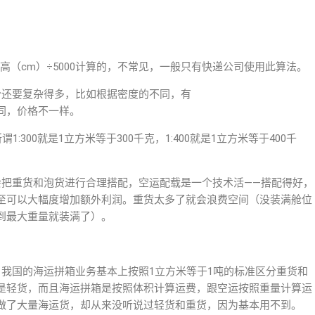
×高（cm）÷5000计算的，不常见，一般只有快递公司使用此算法。
分还要复杂得多，比如根据密度的不同，有
法。比例不同，价格不一样。
。所谓1:300就是1立方米等于300千克，1:400就是1立方米等于400千
会把重货和泡货进行合理搭配，空运配载是一个技术活——搭配得好，
至可以大幅度增加额外利润。重货太多了就会浪费空间（没装满舱位
到最大重量就装满了）。
，我国的海运拼箱业务基本上按照1立方米等于1吨的标准区分重货和
是轻货，而且海运拼箱是按照体积计算运费，跟空运按照重量计算运
做了大量海运货，却从来没听说过轻货和重货，因为基本用不到。