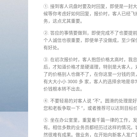
①. 接到客人讯盘时要及时回复，即使是一封
候等你考虑好如何回复，报价时，客人已经飞
务，这点尤其重要。
②. 答应的事情要做到，即使完成不了也要提
个人诚信也很重要，即使单子没做成，至少保
有好处。
③. 在初次报价时，客人抱怨价格太高时，我
后，才知道价格才是硬道理，特别是大客人，
了的价格别人也做不了，在你这里一分钱的货
有大大小小 3000 多 家，客人的选择余地
价钱根本转不出去。
④. 不要轻易的对客人说 “不”。圆滑的处理
您和老板争取一下 ”，或者推荐可以达到目标
⑤. 坐在办公室里，重复着千篇一律的工作，发
有。相信多数的业务员都经历过这样的情况。
然很难有成果。做业务，在开始向新客人发广