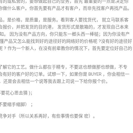
有的或私营的，要想做起自己的业务，首先 最重要的一点是决定你
你做什么客户。你首先要有产品才有客户，而非先找客户再找产品。
品，是价格，是质量，是服务。看到客人要找货代， 就立马联系客
会报价，并把发货的目的港， 发货形式是散箱的，才发现自己本来
知。 因为没有产品方向，你只能东一榔头西一棒槌；因为你没有产
懂产品又怎么能找到好的途径好的网络好的价格呢 ?没有好的途径好
 ? 作为一个新人，在没有前辈教你的情况下，首先要定位好自己的
了解它的工艺。做什么都在于精专，不要这也想做那也想做，不专
有好的客户好的订单。试想一下，如果你是 BUYER ，你会相信一
IER 呢，还是会去相信一个说等我去跟上司说一下给你报个价。
不要花心思去猜 )；
不要缩手缩脚） ；
为竞争对手（所以关系再好，有些事情也要保 密）。