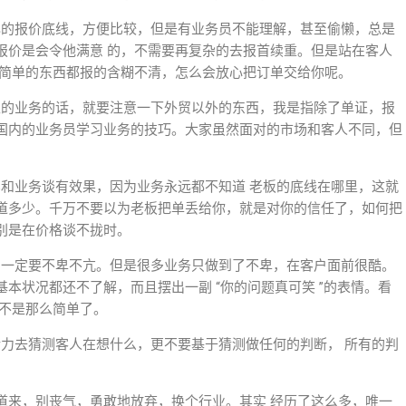
己的报价底线，方便比较，但是有业务员不能理解，甚至偷懒，总是
报价是会令他满意 的，不需要再复杂的去报首续重。但是站在客人
么简单的东西都报的含糊不清，怎么会放心把订单交给你呢。
正的业务的话，就要注意一下外贸以外的东西，我是指除了单证，报
国内的业务员学习业务的技巧。大家虽然面对的市场和客人不同，但
比和业务谈有效果，因为业务永远都不知道 老板的底线在哪里，这就
道多少。千万不要以为老板把单丢给你，就是对你的信任了，如何把
别是在价格谈不拢时。
，一定要不卑不亢。但是很多业务只做到了不卑，在客户面前很酷。
本状况都还不了解，而且摆出一副 “你的问题真可笑 ”的表情。看
就不是那么简单了。
精力去猜测客人在想什么，更不要基于猜测做任何的判断， 所有的判
道来，别丧气，勇敢地放弃，换个行业。其实 经历了这么多，唯一