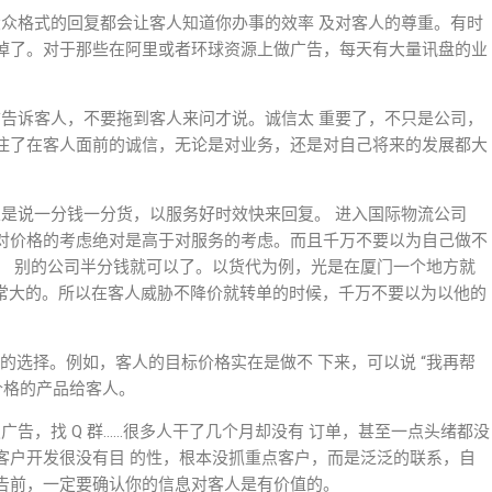
大众格式的回复都会让客人知道你办事的效率 及对客人的尊重。有时
掉了。对于那些在阿里或者环球资源上做广告，每天有大量讯盘的业
前告诉客人，不要拖到客人来问才说。诚信太 重要了，不只是公司，
住了在客人面前的诚信，无论是对业务，还是对自己将来的发展都大
总是说一分钱一分货，以服务好时效快来回复。 进入国际物流公司
对价格的考虑绝对是高于对服务的考虑。而且千万不要以为自己做不
， 别的公司半分钱就可以了。以货代为例，光是在厦门一个地方就
是非常大的。所以在客人威胁不降价就转单的时候，千万不要以为以他的
是好的选择。例如，客人的目标价格实在是做不 下来，可以说 “我再帮
价格的产品给客人。
广告，找 Q 群……很多人干了几个月却没有 订单，甚至一点头绪都没
客户开发很没有目 的性，根本没抓重点客户，而是泛泛的联系，自
告前，一定要确认你的信息对客人是有价值的。