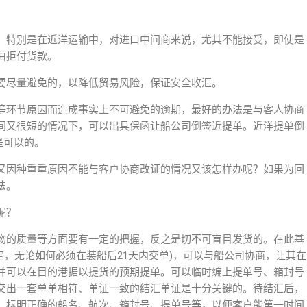
；
；特别是在近洋运输中，对进口中间商来说，尤其不能接受，即使是
由拒付货款。
要尽量避免的，以降低贸易风险，保证安全收汇。
等环节原因而造成事实上不可避免的逾期，最好的办法是与客人协商
间又很短的情况下，可以出具保函让船公司倒签近提单。近洋提单倒
是可以的。
又因种重重原因不能与客户协商改证的情况又该怎样办呢？如果为回
法。
呢？
物的质量等方面要有一定的把握，反之是切不可盲目发货的。在此基
规定，无论如何必须在装船后21天内交单)，可以与船公司协商，让其在
并可以在目的港据以提货的预期提单。可以临时编上提单号、箱封号
交出一套单单相符、单证一致的结汇单证是十分关键的。待结汇后，
，标明正确的船名、航次、箱封号、提单号等，以便客户能第一时间