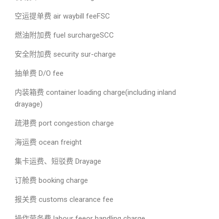
空运提单费 air waybill feeFSC
燃油附加费 fuel surchargeSCC
安全附加费 security sur-charge
抽单费 D/O fee
内装箱费 container loading charge(including inland
drayage)
疏港费 port congestion charge
海运费 ocean freight
集卡运费、短驳费 Drayage
订舱费 booking charge
报关费 customs clearance fee
操作劳务费 labour feeor handling charge