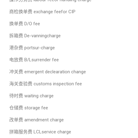
商检换单费 exchange feefor CIP
换单费 D/O fee
拆箱费 De-vanningcharge
港杂费 portsur-charge
电放费 B/Lsurrender fee
冲关费 emergent declearation change
海关查验费 customs inspection fee
待时费 waiting charge
仓储费 storage fee
改单费 amendment charge
拼箱服务费 LCLservice charge