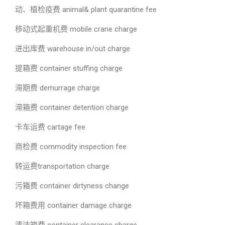
动、植检疫费 animal& plant quarantine fee
移动式起重机费 mobile crane charge
进出库费 warehouse in/out charge
提箱费 container stuffing charge
滞期费 demurrage charge
滞箱费 container detention charge
卡车运费 cartage fee
商检费 commodity inspection fee
转运费transportation charge
污箱费 container dirtyness change
坏箱费用 container damage charge